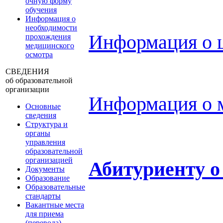
очную форму
обучения
Информация о
необходимости
Информация о ц
прохождения
медицинского
осмотра
СВЕДЕНИЯ
об образовательной
организации
Информация о м
Основные
сведения
Структура и
органы
управления
образовательной
организацией
Абитуриенту о
Документы
Образование
Образовательные
стандарты
Вакантные места
для приема
(перевода)