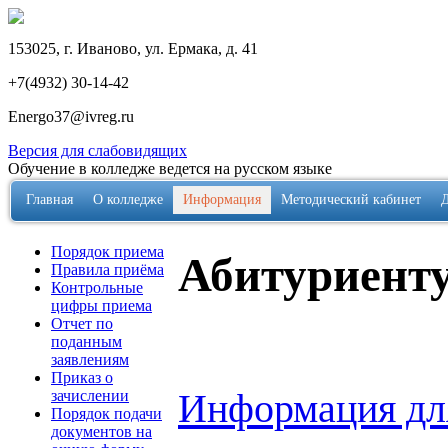
153025, г. Иваново, ул. Ермака, д. 41
+7(4932) 30-14-42
Energo37@ivreg.ru
Версия для слабовидящих
Обучение в колледже ведется на русском языке
Главная
О колледже
Информация
Методический кабинет
Порядок приема
Абитуриент
Правила приёма
Контрольные
цифры приема
Отчет по
поданным
заявлениям
Приказ о
Информация для
зачислении
Порядок подачи
документов на