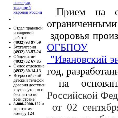
наследия,
традиций
Прием на о
народов России
ограниченными
Отдел правовой
здоровья произ
и кадровой
работы
(4932) 93-97-59
ОГБПОУ
Бухгалтерия
(4932) 33-57-24
"Ивановский эн
Общежитие
(4932) 32-67-85
Очное отделение
год
, разработа
(4932) 30-14-13
Всероссийский
на основа
детский телефон
доверия доступен
круглосуточно и
Российской Фе
бесплатно по
всей стране:
от 02 сентябр
8-800-2000-122
и
короткому
номеру
124