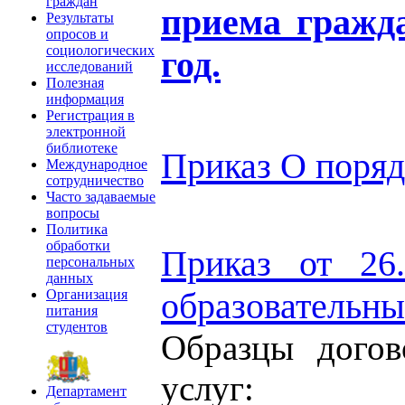
граждан
приема гражд
Результаты
опросов и
социологических
год.
исследований
Полезная
информация
Регистрация в
электронной
библиотеке
Приказ О поря
Международное
сотрудничество
Часто задаваемые
вопросы
Политика
обработки
Приказ от 26
персональных
данных
образовательны
Организация
питания
студентов
Образцы догов
услуг:
Департамент