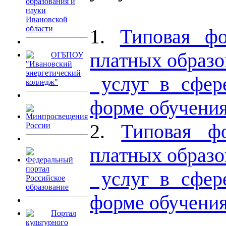
образования и
науки
Ивановской
области
1.
Типовая фо
платных образо
ОГБПОУ
"Ивановский
энергетический
услуг в сфере
колледж"
форме обучения
Минпросвещения
2.
Типовая фо
России
платных образо
Федеральный
портал
услуг в сфере
Российское
образование
форме обучения
Портал
культурного