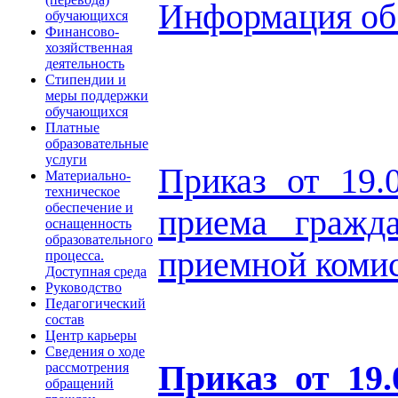
Информация об
обучающихся
Финансово-
хозяйственная
деятельность
Стипендии и
меры поддержки
обучающихся
Платные
образовательные
услуги
Приказ от 19
Материально-
техническое
обеспечение и
приема гражд
оснащенность
образовательного
приемной комис
процесса.
Доступная среда
Руководство
Педагогический
состав
Центр карьеры
Сведения о ходе
Приказ от 19
рассмотрения
обращений