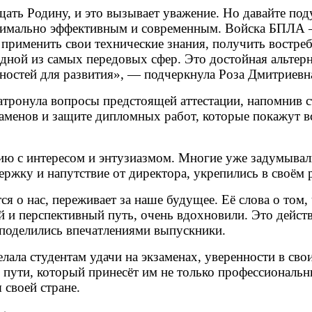
ть Родину, и это вызывает уважение. Но давайте под
аксимально эффективным и современным. Войска БПЛА 
 применить свои технические знания, получить востр
одной из самых передовых сфер. Это достойная альтерн
ностей для развития», — подчеркнула Роза Дмитриевн
затронула вопросы предстоящей аттестации, напомнив с
менов и защите дипломных работ, которые покажут в
ю с интересом и энтузиазмом. Многие уже задумывал
ржку и напутствие от директора, укрепились в своём 
ся о нас, переживает за наше будущее. Её слова о том,
 и перспективный путь, очень вдохновили. Это дейст
 поделились впечатлениями выпускники.
лала студентам удачи на экзаменах, уверенности в сво
пути, который принесёт им не только профессиональн
 своей стране.