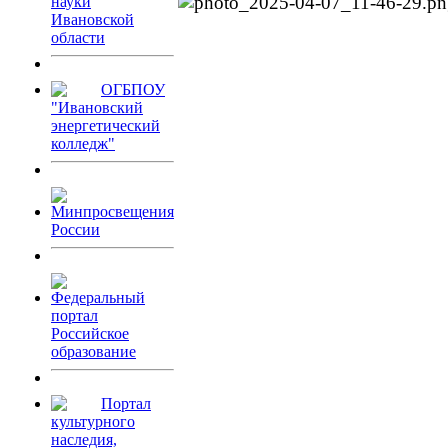
науки
Ивановской
области
ОГБПОУ
"Ивановский
энергетический
колледж"
Минпросвещения
России
Федеральный
портал
Российское
образование
Портал
культурного
наследия,