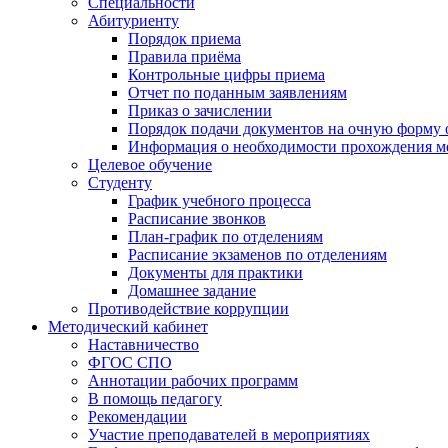
Специальности
Абитуриенту
Порядок приема
Правила приёма
Контрольные цифры приема
Отчет по поданным заявлениям
Приказ о зачислении
Порядок подачи документов на очную форму 
Информация о необходимости прохождения м
Целевое обучение
Студенту
График учебного процесса
Расписание звонков
План-график по отделениям
Расписание экзаменов по отделениям
Документы для практики
Домашнее задание
Противодействие коррупции
Методический кабинет
Наставничество
ФГОС СПО
Аннотации рабочих программ
В помощь педагогу
Рекомендации
Участие преподавателей в мероприятиях