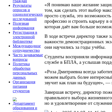
граждан
«Я понимаю ваше желание защища
Результаты
том, как сделать этот выбор м
опросов и
социологических
просто служба, это возможность
исследований
профессию и строить карьеру в 
Полезная
которая даёт вам больше возмож
информация
Регистрация в
В ходе встречи директор также 
электронной
важности демонстрационных экза
библиотеке
Международное
они научились за годы учёбы.
сотрудничество
Часто задаваемые
Студенты восприняли информаци
вопросы
службе в БПЛА, а услышав подде
Политика
обработки
«Роза Дмитриевна всегда заботит
персональных
можем выбрать более интересный
данных
Организация
звучит как план на будущее», —
питания
студентов
Завершая встречу, директор поже
правильного выбора жизненного 
но и удовлетворение от служения
Департамент
образования и