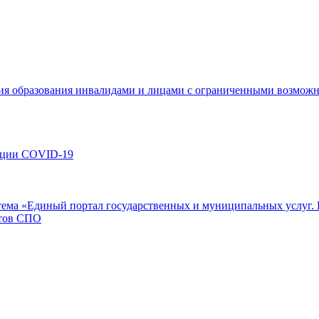
я образования инвалидами и лицами с ограниченными возможн
кции COVID-19
ема «Единый портал государственных и муниципальных услуг. 
нтов СПО