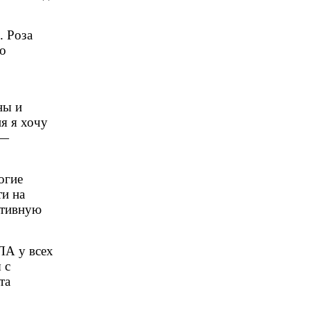
. Роза
но
ны и
ня я хочу
 —
огие
ти на
ктивную
ЛА у всех
 с
та