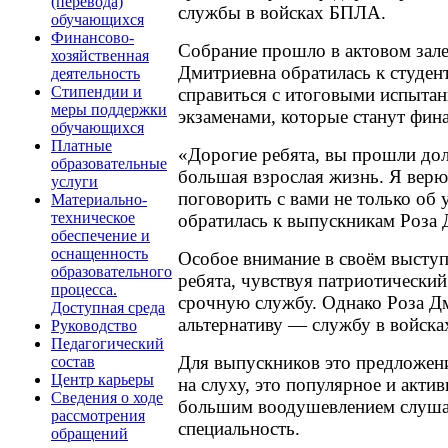
(перевода)
службы в войсках БПЛА.
обучающихся
Финансово-
Собрание прошло в актовом зале
хозяйственная
Дмитриевна обратилась к студен
деятельность
Стипендии и
справиться с итоговыми испыт
меры поддержки
экзаменами, которые станут фин
обучающихся
Платные
«Дорогие ребята, вы прошли дол
образовательные
большая взрослая жизнь. Я верю 
услуги
поговорить с вами не только об 
Материально-
техническое
обратилась к выпускникам Роза 
обеспечение и
оснащенность
Особое внимание в своём высту
образовательного
ребята, чувствуя патриотически
процесса.
срочную службу. Однако Роза Д
Доступная среда
альтернативу — службу в войска
Руководство
Педагогический
Для выпускников это предложен
состав
Центр карьеры
на слуху, это популярное и акти
Сведения о ходе
большим воодушевлением слушал
рассмотрения
специальность.
обращений