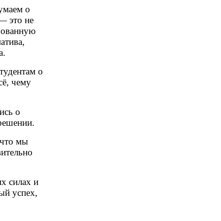
умаем о
— это не
ебованную
атива,
а.
тудентам о
сё, чему
ись о
решении.
 что мы
вительно
их силах и
ый успех,