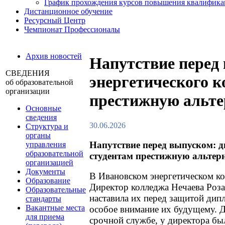
График прохождения курсов повышения квалифик
Дистанционное обучение
Ресурсный Центр
Чемпионат Профессионалы
Архив новостей
Напутствие перед
СВЕДЕНИЯ
энергетического 
об образовательной
организации
престижную альте
Основные
сведения
30.06.2026
Структура и
органы
Напутствие перед выпуском: 
управления
образовательной
студентам престижную альтерн
организацией
Документы
В Ивановском энергетическом к
Образование
Директор колледжа Нечаева Роза
Образовательные
наставила их перед защитой дип
стандарты
Вакантные места
особое внимание их будущему. Д
для приема
срочной службе, у директора бы