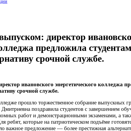
ации
 выпуском: директор ивановск
колледжа предложила студента
рнативу срочной службе.
директор ивановского энергетического колледжа п
ативу срочной службе.
олледже прошло торжественное собрание выпускных г
 Дмитриевна поздравила студентов с завершением обу
ломных работ и демонстрационными экзаменами, а так
ля ребят, которые на патриотическом подъёме готовятс
ло важное предложение — более престижная альтернат