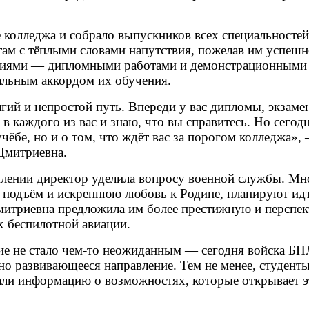
 колледжа и собрало выпускников всех специальностей
там с тёплыми словами напутствия, пожелав им успеш
аниями — дипломными работами и демонстрационными
альным аккордом их обучения.
гий и непростой путь. Впереди у вас дипломы, экзаме
в каждого из вас и знаю, что вы справитесь. Но сегод
учёбе, но и о том, что ждёт вас за порогом колледжа»,
Дмитриевна.
плении директор уделила вопросу военной службы. Мн
й подъём и искреннюю любовь к Родине, планируют ид
митриевна предложила им более престижную и перспе
х беспилотной авиации.
ие не стало чем-то неожиданным — сегодня войска БП
вно развивающееся направление. Тем не менее, студенты
и информацию о возможностях, которые открывает э