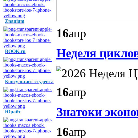
Znanium
16
апр
Неделя циклов
BOOK.ru
Консультант студента
16
апр
Знатоки эконо
Юрайт
16
апр