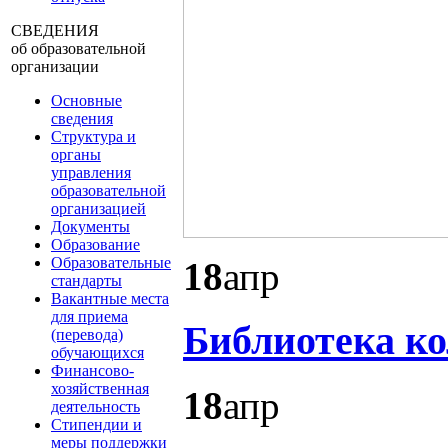
СВЕДЕНИЯ
об образовательной
организации
Основные
сведения
Структура и
органы
управления
образовательной
организацией
Документы
Образование
Образовательные
18
апр
стандарты
Вакантные места
для приема
Библиотека ко
(перевода)
обучающихся
Финансово-
хозяйственная
18
апр
деятельность
Стипендии и
меры поддержки