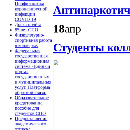
Профилактика
Антинаркотич
коронавирусной
инфекции
COVID-19
Доска почёта
18
апр
85 лет СПО
Физкультурно-
спортивная работа
Студенты колл
в колледже.
Федеральная
государственная
информационная
система «Единый
портал
государственных
и муниципальных
услуг. Платформа
обратной связи.
Образовательное
кредитование:
пособие для
студентов СПО
Предоставление
академического
отпуска