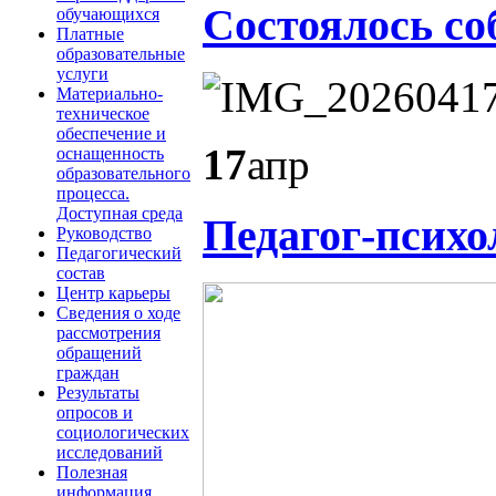
Состоялось со
обучающихся
Платные
образовательные
услуги
Материально-
техническое
обеспечение и
17
апр
оснащенность
образовательного
процесса.
Доступная среда
Педагог-психо
Руководство
Педагогический
состав
Центр карьеры
Сведения о ходе
рассмотрения
обращений
граждан
Результаты
опросов и
социологических
исследований
Полезная
информация