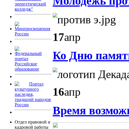
Молодёжь про
энергетический
колледж"
Минпросвещения
17
апр
России
Ко Дню памяти
Федеральный
портал
Российское
образование
Портал
16
апр
культурного
наследия,
традиций народов
России
Время возмож
Отдел правовой и
кадровой работы