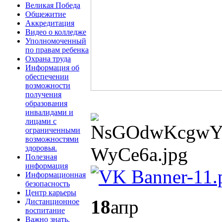
Великая Победа
Общежитие
Аккредитация
Видео о колледже
Уполномоченный
по правам ребенка
Охрана труда
Информация об
обеспечении
возможности
получения
образования
инвалидами и
лицами с
ограниченными
возможностями
здоровья.
Полезная
информация
Информационная
безопасность
Центр карьеры
18
апр
Дистанционное
воспитание
Важно знать.