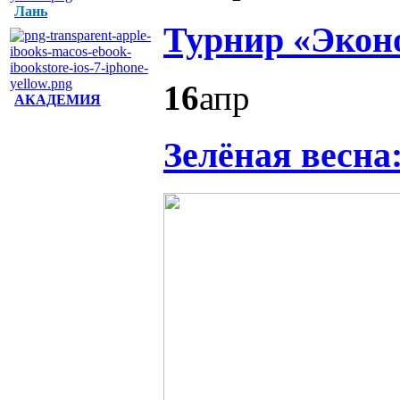
Лань
Турнир «Эконо
16
апр
АКАДЕМИЯ
Зелёная весна